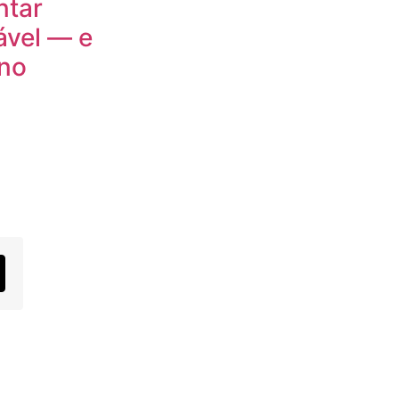
ntar
ável — e
ano