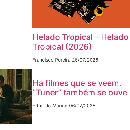
Helado Tropical – Helado
Tropical (2026)
Francisco Pereira
26/07/2026
Há filmes que se veem.
“Tuner” também se ouve
Eduardo Marino
06/07/2026