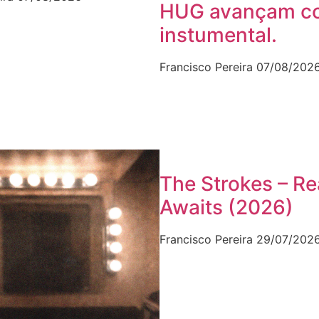
HUG avançam c
instumental.
Francisco Pereira
07/08/202
The Strokes – Re
Awaits (2026)
Francisco Pereira
29/07/202