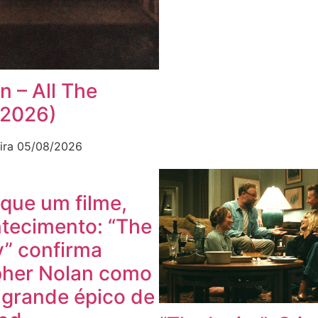
n – All The
(2026)
ira
05/08/2026
que um filme,
tecimento: “The
” confirma
pher Nolan como
 grande épico de