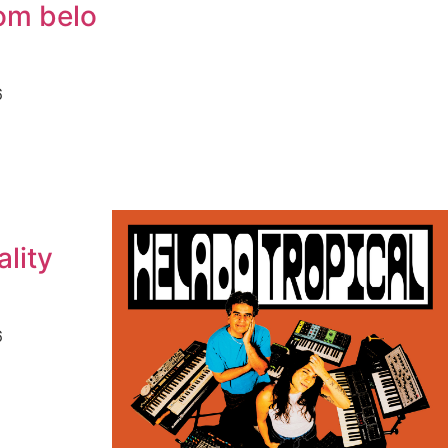
om belo
6
ality
6