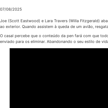
07/08/2025
Joe (Scott Eastwood) e Lara Travers (Willa Fitzgerald) a
ao exterior. Quando assistem à queda de um avião, resgata
O casal percebe que o conteúdo da pen fará com que todos
enviado para os eliminar. Abandonando o seu estilo de vid