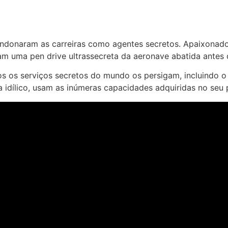
bandonaram as carreiras como agentes secretos. Apaixonad
m uma pen drive ultrassecreta da aeronave abatida antes q
 os serviços secretos do mundo os persigam, incluindo o i
a idílico, usam as inúmeras capacidades adquiridas no seu