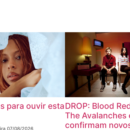
s para ouvir esta
DROP: Blood Red
The Avalanches 
confirmam novos
ira
07/08/2026