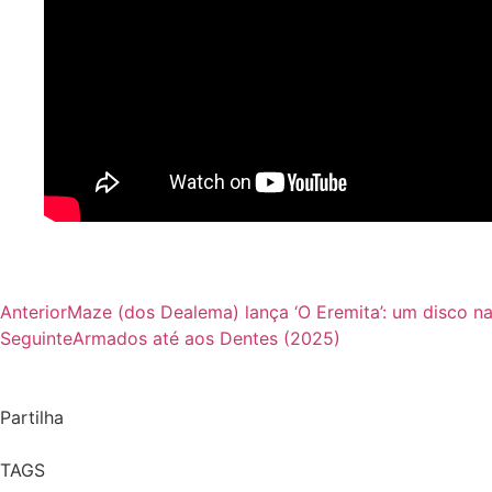
Anterior
Maze (dos Dealema) lança ‘O Eremita’: um disco na
Seguinte
Armados até aos Dentes (2025)
Partilha
TAGS