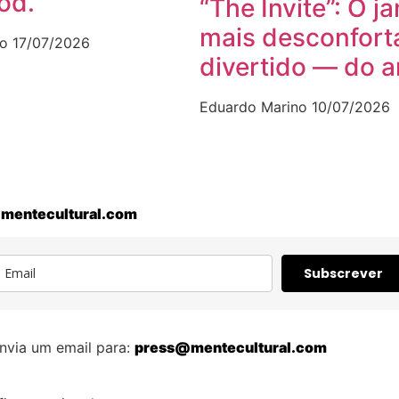
od.
“The Invite”: O ja
mais desconfort
no
17/07/2026
divertido — do 
Eduardo Marino
10/07/2026
mentecultural.com
Subscrever
nvia um email para:
press@mentecultural.com