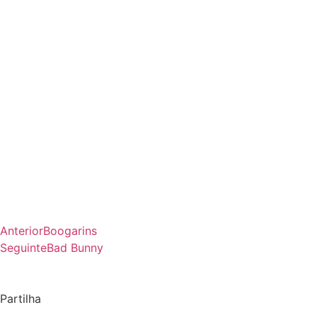
Anterior
Boogarins
Seguinte
Bad Bunny
Partilha