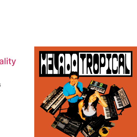
ality
6