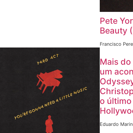
Pete Yor
Beauty 
Francisco Pere
Mais do 
um acon
Odyssey
Christo
o último
Hollywo
Eduardo Mari