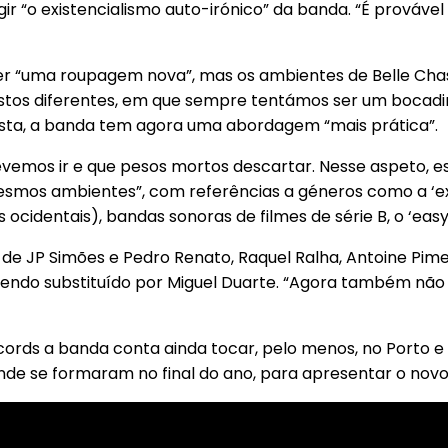
gir “o existencialismo auto-irónico” da banda. “É prováv
 “uma roupagem nova”, mas os ambientes de Belle Chase
tos diferentes, em que sempre tentámos ser um bocadi
arrista, a banda tem agora uma abordagem “mais prática”.
evemos ir e que pesos mortos descartar. Nesse aspeto, e
mesmos ambientes”, com referências a géneros como a ‘e
identais), bandas sonoras de filmes de série B, o ‘easy lis
e JP Simões e Pedro Renato, Raquel Ralha, Antoine Piment
ndo substituído por Miguel Duarte. “Agora também não te
rds a banda conta ainda tocar, pelo menos, no Porto e e
de se formaram no final do ano, para apresentar o novo