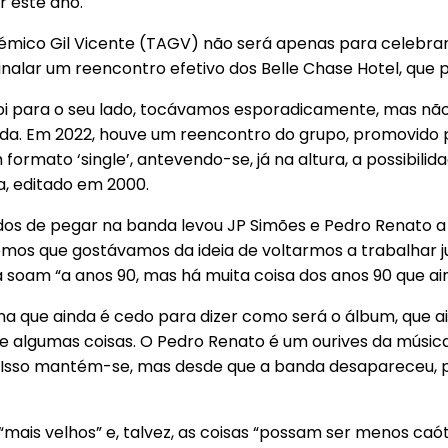
r este ano.
mico Gil Vicente (TAGV) não será apenas para celebrar
inalar um reencontro efetivo dos Belle Chase Hotel, qu
oi para o seu lado, tocávamos esporadicamente, mas n
anda. Em 2022, houve um reencontro do grupo, promovido 
ormato ‘single’, antevendo-se, já na altura, a possibilid
da, editado em 2000.
os de pegar na banda levou JP Simões e Pedro Renato a 
mos que gostávamos da ideia de voltarmos a trabalhar j
da soam “a anos 90, mas há muita coisa dos anos 90 que a
 que ainda é cedo para dizer como será o álbum, que ain
 algumas coisas. O Pedro Renato é um ourives da música
r. Isso mantém-se, mas desde que a banda desapareceu, 
is velhos” e, talvez, as coisas “possam ser menos caóti