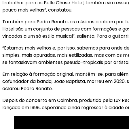
trabalhar para os Belle Chase Hotel, também viu ressur
pouco mais velhas”, constatou.
Também para Pedro Renato, as músicas acabam por ter
Hotel são um conjunto de pessoas com formações e gos
vincados a um só estilo musical”, salienta. Para o guit
“Estamos mais velhos e, por isso, sabemos para onde d
simples, mais apuradas, mais estilizadas, mas com os 
se fantasiavam ambientes pseudo-tropicais por artistas oc
Em relação à formação original, mantêm-se, para além d
cofundador da banda, João Baptista, morreu em 2020, se
aclarou Pedro Renato.
Depois do concerto em Coimbra, produzido pela Lux Reco
lançado em 1998, esperando ainda regressar à cidade on