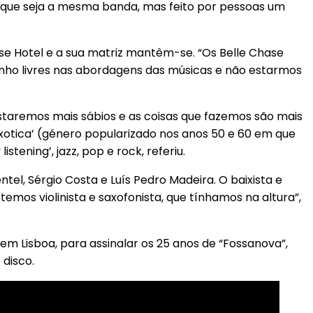
el que seja a mesma banda, mas feito por pessoas um
 Hotel e a sua matriz mantêm-se. “Os Belle Chase
nho livres nas abordagens das músicas e não estarmos
staremos mais sábios e as coisas que fazemos são mais
xotica’ (género popularizado nos anos 50 e 60 em que
tening’, jazz, pop e rock, referiu.
el, Sérgio Costa e Luís Pedro Madeira. O baixista e
mos violinista e saxofonista, que tínhamos na altura”,
m Lisboa, para assinalar os 25 anos de “Fossanova”,
 disco.