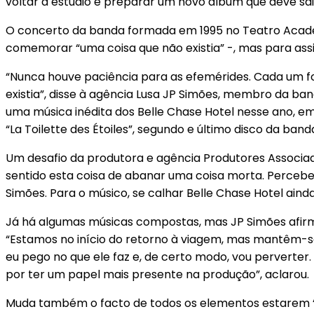
voltar a estúdio e preparar um novo álbum que deve sai
O concerto da banda formada em 1995 no Teatro Acadé
comemorar “uma coisa que não existia” -, mas para ass
“Nunca houve paciência para as efemérides. Cada um f
existia”, disse à agência Lusa JP Simões, membro da b
uma música inédita dos Belle Chase Hotel nesse ano, em f
“La Toilette des Étoiles”, segundo e último disco da ban
Um desafio da produtora e agência Produtores Associad
sentido esta coisa de abanar uma coisa morta. Percebe
Simões. Para o músico, se calhar Belle Chase Hotel ain
Já há algumas músicas compostas, mas JP Simões afirma
“Estamos no início do retorno à viagem, mas mantêm-se
eu pego no que ele faz e, de certo modo, vou perverte
por ter um papel mais presente na produção”, aclarou.
Muda também o facto de todos os elementos estarem “ma