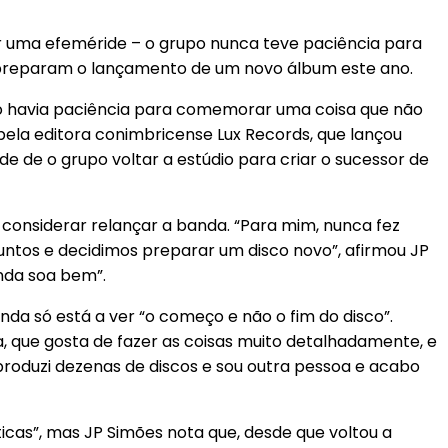
 uma efeméride – o grupo nunca teve paciência para
e preparam o lançamento de um novo álbum este ano.
ão havia paciência para comemorar uma coisa que não
pela editora conimbricense Lux Records, que lançou
ade de o grupo voltar a estúdio para criar o sucessor de
considerar relançar a banda. “Para mim, nunca fez
untos e decidimos preparar um disco novo”, afirmou JP
inda soa bem”.
da só está a ver “o começo e não o fim do disco”.
, que gosta de fazer as coisas muito detalhadamente, e
produzi dezenas de discos e sou outra pessoa e acabo
cas”, mas JP Simões nota que, desde que voltou a