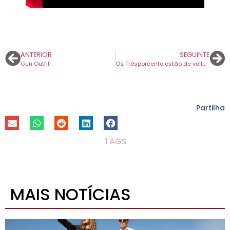
ANTERIOR
SEGUINTE
Gun Outfit
Os Trêsporcento estão de volta com o novo disco ‘Já Não Posso Ficar Aqui’.
Partilha
TAGS
MAIS NOTÍCIAS