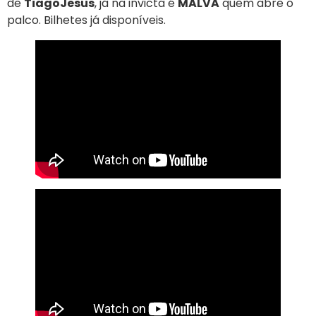
de
TiagoJesus
, já na invicta é
MALVA
quem abre o
palco. Bilhetes já disponíveis.