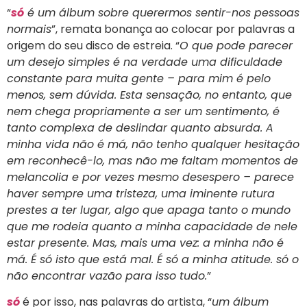
“
só
é um álbum sobre querermos sentir-nos pessoas
normais
”, remata bonança ao colocar por palavras a
origem do seu disco de estreia. “
O que pode parecer
um desejo simples é na verdade uma dificuldade
constante para muita gente – para mim é pelo
menos, sem dúvida. Esta sensação, no entanto, que
nem chega propriamente a ser um sentimento, é
tanto complexa de deslindar quanto absurda. A
minha vida não é má, não tenho qualquer hesitação
em reconhecê-lo, mas não me faltam momentos de
melancolia e por vezes mesmo desespero – parece
haver sempre uma tristeza, uma iminente rutura
prestes a ter lugar, algo que apaga tanto o mundo
que me rodeia quanto a minha capacidade de nele
estar presente. Mas, mais uma vez: a minha não é
má. É só isto que está mal. É só a minha atitude. só o
não encontrar vazão para isso tudo.
”
só
é por isso, nas palavras do artista, “
um álbum