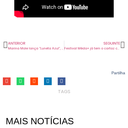
ANTERIOR
SEGUINTE
Marina Mole lança “Luneta Azul”, single que marca nova fase e anuncia seu próximo álbum.
Festival Mêda+ já tem o cartaz completo. Expresso Transatlântico e Unsafe Space Garden entre os últimos nomes confirmados.
Partilha
TAGS
MAIS NOTÍCIAS