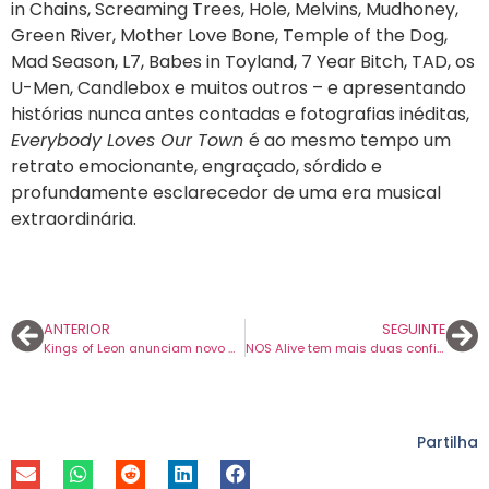
in Chains, Screaming Trees, Hole, Melvins, Mudhoney,
Green River, Mother Love Bone, Temple of the Dog,
Mad Season, L7, Babes in Toyland, 7 Year Bitch, TAD, os
U-Men, Candlebox e muitos outros – e apresentando
histórias nunca antes contadas e fotografias inéditas,
Everybody Loves Our Town
é ao mesmo tempo um
retrato emocionante, engraçado, sórdido e
profundamente esclarecedor de uma era musical
extraordinária.
ANTERIOR
SEGUINTE
Kings of Leon anunciam novo disco. Chama-se ‘Can We Please Have Fun’ e chega em maio.
NOS Alive tem mais duas confirmações para o cartaz. Os Parcels são uma delas.
Partilha