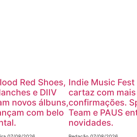
lood Red Shoes,
Indie Music Fest
lanches e DIIV
cartaz com mais
am novos álbuns,
confirmações. S
ançam com belo
Team e PAUS ent
tal.
novidades.
ira
07/08/2026
Redação
07/08/2026