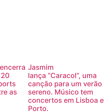
 encerra
Jasmim
 20
lança “Caracol”, uma
ports
canção para um verão
re as
sereno. Músico tem
concertos em Lisboa e
Porto.