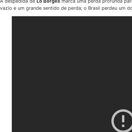
A despedida de
Lô Borges
marca uma perda profunda para
vazio e um grande sentido de perda; o Brasil perdeu um dos 