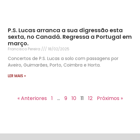
P.S. Lucas arranca a sua digressão esta
sexta, no Canadá. Regressa a Portugal em
março.
Francisco Pereira
18/02/2025
Concertos de P.S. Lucas a solo com passagens por
Aveiro, Guimarães, Porto, Coimbra e Horta.
LER MAIS »
« Anteriores
1
…
9
10
11
12
Próximos »