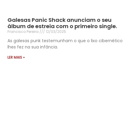
Galesas Panic Shack anunciam o seu
álbum de estreia com o primeiro single.
Francisco Pereira
12/03/2025
As galesas punk testemunham o que o lixo cibernético
lhes fez na sua infância.
LER MAIS »