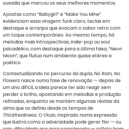
ousadia que marcou os seus melhores momentos.
Apostas como “Babygirl” e “Make You Mine”
evidenciam essa viragem: funk claro, teclas em
destaque e arranjos que evocam o sabor retro com
um toque contemporâneo. Ao mesmo tempo, há
melodias mais introspectivas, indie-pop ou soul
psicadélico, com destaque para a última faixa, “Neon
Moon”, que flutua num ambiente quase etéreo e
poético.
Contextualizando no percurso da dupla,
No Rain, No
Flowers
nasce numa fase de renovação — depois de
um ano difícil, a ideia parece ter sido reagir sem
perder o brilho, apostando em melodias e produção
refinadas, enquanto se mantêm algumas réstias da
alma que os definiu desde os tempos de
Thickfreakness
. O título, inspirado numa expressão
que ilustra como a adversidade pode gerar flor — ou
seja, dificuldade que gera crescimento — reflete bem