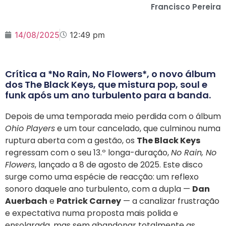
Francisco Pereira
14/08/2025
12:49 pm
Crítica a *No Rain, No Flowers*, o novo álbum
dos The Black Keys, que mistura pop, soul e
funk após um ano turbulento para a banda.
Depois de uma temporada meio perdida com o álbum
Ohio Players
e um tour cancelado, que culminou numa
ruptura aberta com a gestão, os
The Black Keys
regressam com o seu 13.º longa-duração,
No Rain, No
Flowers
, lançado a 8 de agosto de 2025. Este disco
surge como uma espécie de reacção: um reflexo
sonoro daquele ano turbulento, com a dupla —
Dan
Auerbach
e
Patrick Carney
— a canalizar frustração
e expectativa numa proposta mais polida e
ensolarada, mas sem abandonar totalmente as