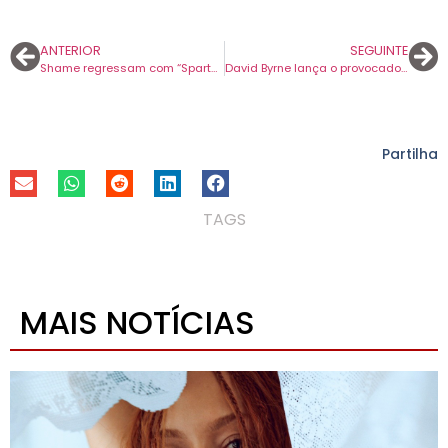
ANTERIOR
SEGUINTE
Shame regressam com “Spartak”, terceiro avanço para o novo álbum ‘Cutthroat’.
David Byrne lança o provocador “The Avant Garde”, terceiro avanço do álbum ‘Who Is the Sky?’.
Partilha
TAGS
MAIS NOTÍCIAS