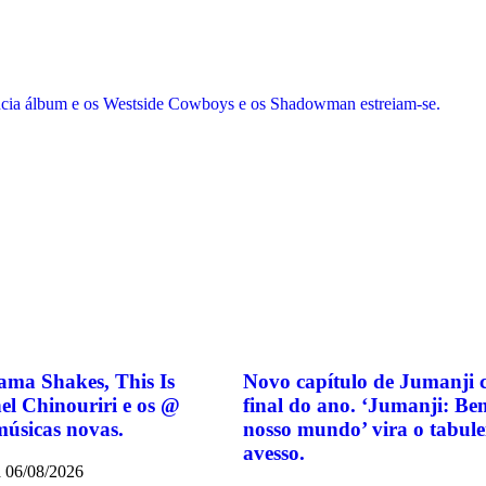
cia álbum e os Westside Cowboys e os Shadowman estreiam-se.
ma Shakes, This Is
Novo capítulo de Jumanji 
el Chinouriri e os @
final do ano. ‘Jumanji: Be
úsicas novas.
nosso mundo’ vira o tabule
avesso.
a
06/08/2026