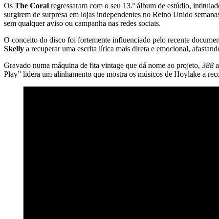
Os
The Coral
regressaram com o seu 13.º álbum de estúdio, intitula
surgirem de surpresa em lojas independentes no Reino Unido semanas a
sem qualquer aviso ou campanha nas redes sociais.
O conceito do disco foi fortemente influenciado pelo recente docume
Skelly
a recuperar uma escrita lírica mais direta e emocional, afastan
Gravado numa máquina de fita vintage que dá nome ao projeto,
388
a
Play” lidera um alinhamento que mostra os músicos de Hoylake a reco