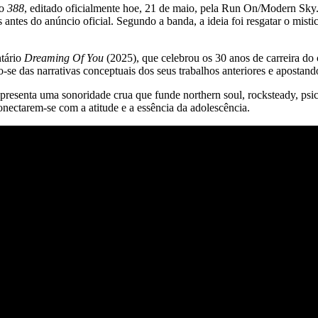
do
388
, editado oficialmente hoe, 21 de maio, pela Run On/Modern Sky.
ntes do anúncio oficial. Segundo a banda, a ideia foi resgatar o misti
ntário
Dreaming Of You
(2025), que celebrou os 30 anos de carreira do c
do-se das narrativas conceptuais dos seus trabalhos anteriores e aposta
presenta uma sonoridade crua que funde northern soul, rocksteady, psi
nectarem-se com a atitude e a essência da adolescência.