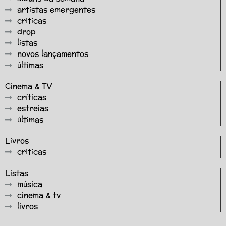
artistas emergentes
críticas
drop
listas
novos lançamentos
últimas
Cinema & TV
críticas
estreias
últimas
Livros
críticas
Listas
música
cinema & tv
livros