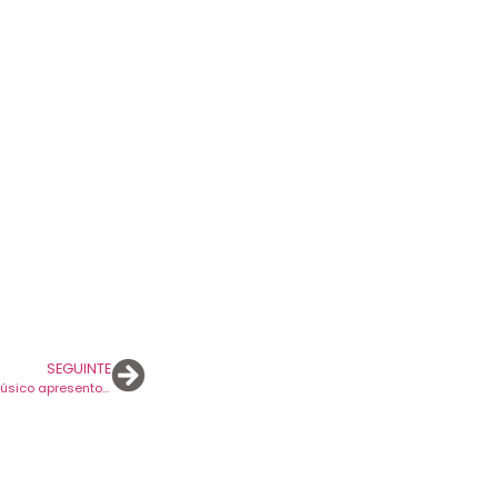
SEGUINTE
‘Headlights’ é o novo disco de Alex G. Músico apresentou primeiro avanço.