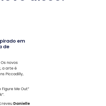
nspirado em
a de
. Os novos
 a arte é
s Piccadilly,
o Figure Me Out”
k”.
screveu
Danielle