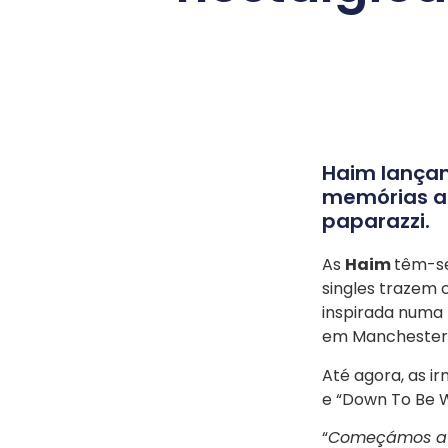
Haim lançam 
memórias a
paparazzi.
As
Haim
têm-se
singles trazem 
inspirada numa 
em Manchester, 
Até agora, as i
e “Down To Be W
“
Começámos a 