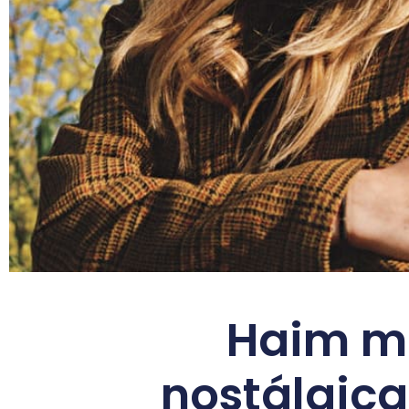
Haim mo
nostálgica