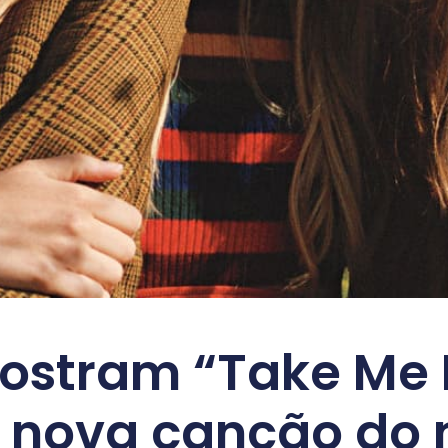
stram “Take Me 
 nova canção do 