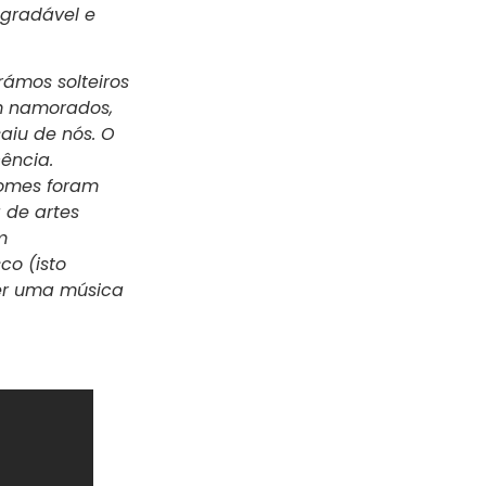
gradável e
rámos solteiros
em namorados,
aiu de nós. O
ência.
nomes foram
 de artes
m
co (isto
zer uma música