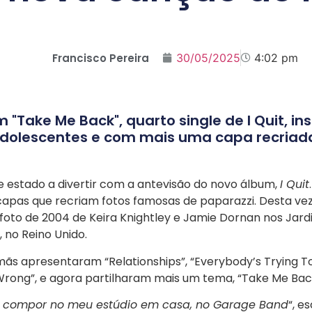
Francisco Pereira
30/05/2025
4:02 pm
"Take Me Back", quarto single de I Quit, i
dolescentes e com mais uma capa recriad
 estado a divertir com a antevisão do novo álbum,
I Quit
capas que recriam fotos famosas de paparazzi. Desta vez,
foto de 2004 de Keira Knightley e Jamie Dornan nos Jardin
no Reino Unido.
rmãs apresentaram “Relationships”, “Everybody’s Trying T
rong”, e agora partilharam mais um tema, “Take Me Bac
compor no meu estúdio em casa, no Garage Band
“, e