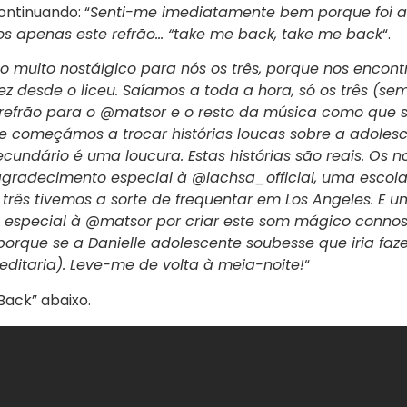
ontinuando: “
Senti-me imediatamente bem porque foi a
os apenas este refrão… “take me back, take me back
“.
 muito nostálgico para nós os três, porque nos encont
ez desde o liceu. Saíamos a toda a hora, só os três (s
 refrão para o @matsor e o resto da música como que s
e começámos a trocar histórias loucas sobre a adolesc
cundário é uma loucura. Estas histórias são reais. Os 
agradecimento especial à @lachsa_official, uma escola
 três tivemos a sorte de frequentar em Los Angeles. E u
especial à @matsor por criar este som mágico connos
rque se a Danielle adolescente soubesse que iria fa
editaria). Leve-me de volta à meia-noite!
“
ack” abaixo.