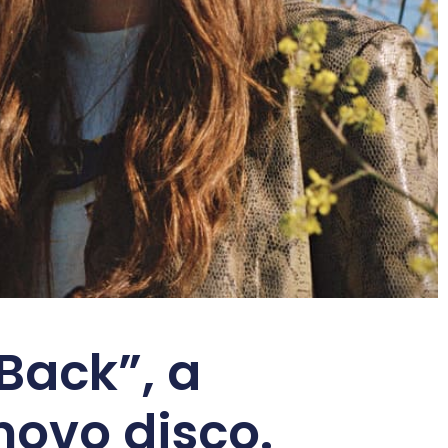
Back”, a
novo disco.