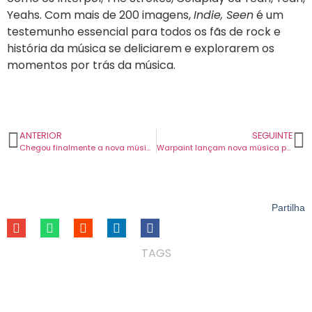
Yeahs. Com mais de 200 imagens,
Indie, Seen
é um
testemunho essencial para todos os fãs de rock e
história da música se deliciarem e explorarem os
momentos por trás da música.
ANTERIOR
SEGUINTE
Chegou finalmente a nova música dos Pearl Jam. “Dark Matter” é o nome da canção e do novo álbum.
Warpaint lançam nova música para celebrar um novo contrato com a Rough Trade. Ouça “Common Blue”.
Partilha
TAGS