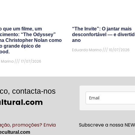
o que um filme, um
“The Invite”: O jantar mais
cimento: “The Odyssey”
desconfortável — e diverti
ma Christopher Nolan como
ano
mo grande épico de
Eduardo Marino
10/07/2026
ood.
 Marino
17/07/2026
co, contacta-nos
ltural.com
cação, promoções? Envia
Subscreve a nossa NEWS
cultural.com