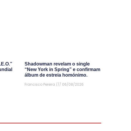
.E.O.”
Shadowman revelam o single
undial
“New York in Spring” e confirmam
álbum de estreia homónimo.
Francisco Pereira
06/08/2026