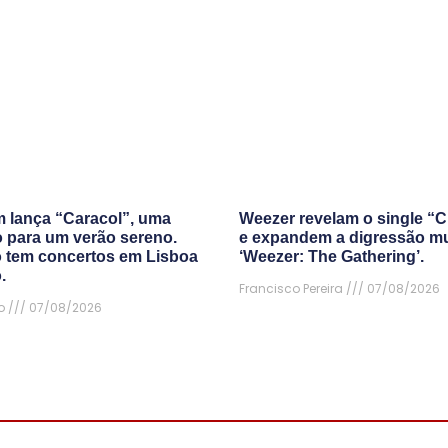
 lança “Caracol”, uma
Weezer revelam o single “C
 para um verão sereno.
e expandem a digressão m
 tem concertos em Lisboa
‘Weezer: The Gathering’.
.
Francisco Pereira
07/08/2026
o
07/08/2026