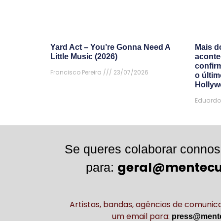
Yard Act – You’re Gonna Need A
Mais d
Little Music (2026)
aconte
confir
Francisco Pereira
23/07/2026
o últi
Hollyw
Eduardo
Se queres colaborar connos
geral@mentecu
para:
Artistas, bandas, agências de comuni
um email para:
press@mente