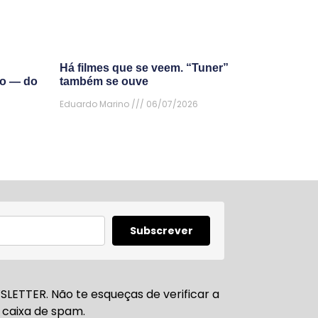
Há filmes que se veem. “Tuner”
do — do
também se ouve
Eduardo Marino
06/07/2026
Subscrever
LETTER. Não te esqueças de verificar a
caixa de spam.