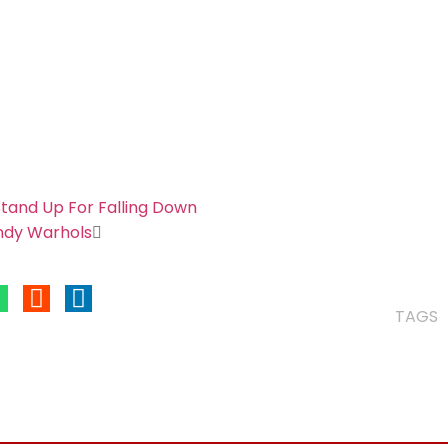
Stand Up For Falling Down
ndy Warhols
TAGS