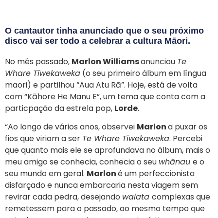
O cantautor tinha anunciado que o seu próximo
disco vai ser todo a celebrar a cultura Māori.
No mês passado,
Marlon Williams
anunciou
Te
Whare Tīwekaweka
(o seu primeiro álbum em língua
maori) e partilhou “Aua Atu Rā”. Hoje, está de volta
com “Kāhore He Manu E”, um tema que conta com a
particpação da estrela pop,
Lorde
.
“Ao longo de vários anos, observei
Marlon
a puxar os
fios que viriam a ser
Te Whare Tīwekaweka
. Percebi
que quanto mais ele se aprofundava no álbum, mais o
meu amigo se conhecia, conhecia o seu
whānau
e o
seu mundo em geral.
Marlon
é um perfeccionista
disfarçado e nunca embarcaria nesta viagem sem
revirar cada pedra, desejando
waiata
complexas que
remetessem para o passado, ao mesmo tempo que