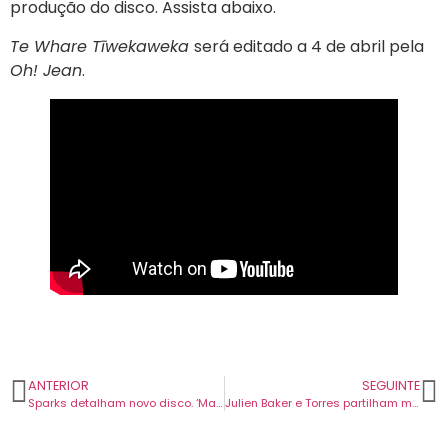
produção do disco. Assista abaixo.
Te Whare Tīwekaweka
será editado a 4 de abril pela
Oh! Jean
.
ANTERIOR
SEGUINTE
Sparks detalham novo disco. ‘Mad!’ vai sair em maio e tem mais um tema revelado.
Julien Baker e Torres partilham mais um tema do seu próximo disco conjunto. Chama-se “Tuesday”.