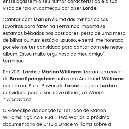
entrelaçassem o seu humor característico e a sua
visão de raio X”, começou por dizer
Lorde
.
“Cantar com
Marlon
é uma das minhas coisas
favoritas para fazer na Terra, não importa se
estamos bêbados nos bastidores, perto de uma mesa
de bilhar ou num estúdio luxuoso, e senti-me honrada
por ele me ter convidado para cantar com ele neste
álbum. Estou muito orgulhosa do meu amigo”,
terminou.
Em 2021,
Lorde
e
Marlon Williams
fizeram um cover
de
Bruce Springsteen
juntos em Auckland.
Williams
cantou em Solar Power, de
Lorde
, e agora
Lorde
é
convidada para o seu novo álbum,
Te Whare
Tīwekaweka
.
O videoclipe da canção foi retirado de Marlon
Williams: Ngā Ao E Rua – Two Worlds, o próximo
documentário de Ursula Grace Williams sobre a