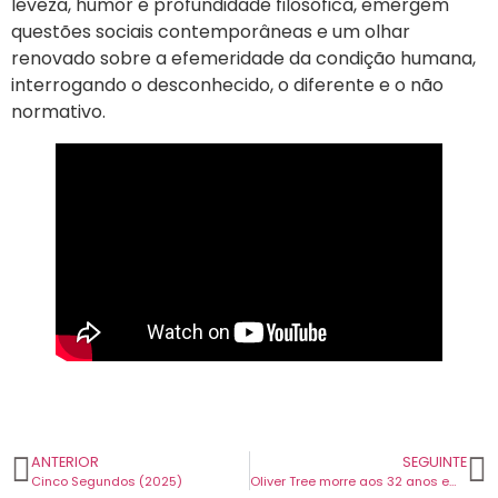
leveza, humor e profundidade filosófica, emergem
questões sociais contemporâneas e um olhar
renovado sobre a efemeridade da condição humana,
interrogando o desconhecido, o diferente e o não
normativo.
ANTERIOR
SEGUINTE
Cinco Segundos (2025)
Oliver Tree morre aos 32 anos em acidente de helicóptero no Rio de Janeiro. Atuava em Lisboa em julho.