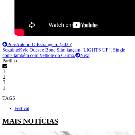
Prev
Anterior
O Estrangeiro (2025)
Seguinte
Kyle Quest e Bone Slim lançam “LIGHTS UP”. Single
conta também com Velhote do Carmo.
Next
Partilha
TAGS
Festival
MAIS NOTÍCIAS