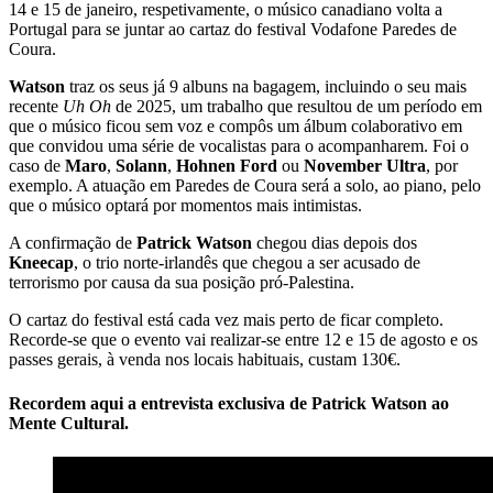
14 e 15 de janeiro, respetivamente, o músico canadiano volta a
Portugal para se juntar ao cartaz do festival Vodafone Paredes de
Coura.
Watson
traz os seus já 9 albuns na bagagem, incluindo o seu mais
recente
Uh Oh
de 2025, um trabalho que resultou de um período em
que o músico ficou sem voz e compôs um álbum colaborativo em
que convidou uma série de vocalistas para o acompanharem. Foi o
caso de
Maro
,
Solann
,
Hohnen Ford
ou
November Ultra
, por
exemplo. A atuação em Paredes de Coura será a solo, ao piano, pelo
que o músico optará por momentos mais intimistas.
A confirmação de
Patrick Watson
chegou dias depois dos
Kneecap
, o trio norte-irlandês que chegou a ser acusado de
terrorismo por causa da sua posição pró-Palestina.
O cartaz do festival está cada vez mais perto de ficar completo.
Recorde-se que o evento vai realizar-se entre 12 e 15 de agosto e os
passes gerais, à venda nos locais habituais, custam 130€.
Recordem
aqui
a entrevista exclusiva de
Patrick Watson
ao
Mente Cultural
.