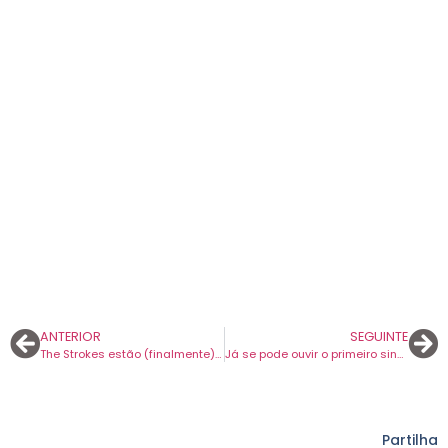
ANTERIOR
SEGUINTE
The Strokes estão (finalmente) de volta após seis anos. Novo disco chama-se ‘Reality Awaits’.
Já se pode ouvir o primeiro single do novo álbum dos The Strokes. Chama-se “Going Shopping”.
Partilha