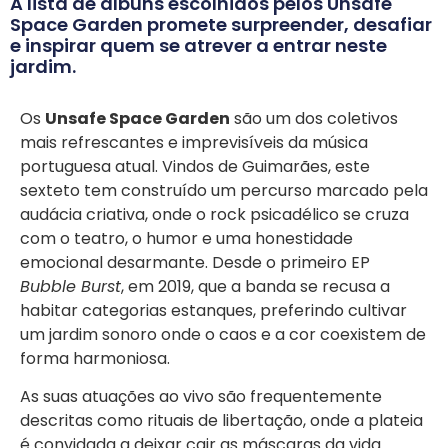
A lista de álbuns escolhidos pelos Unsafe
Space Garden promete surpreender, desafiar
e inspirar quem se atrever a entrar neste
jardim.
Os
Unsafe Space Garden
são um dos coletivos
mais refrescantes e imprevisíveis da música
portuguesa atual. Vindos de Guimarães, este
sexteto tem construído um percurso marcado pela
audácia criativa, onde o rock psicadélico se cruza
com o teatro, o humor e uma honestidade
emocional desarmante. Desde o primeiro EP
Bubble Burst
, em 2019, que a banda se recusa a
habitar categorias estanques, preferindo cultivar
um jardim sonoro onde o caos e a cor coexistem de
forma harmoniosa.
As suas atuações ao vivo são frequentemente
descritas como rituais de libertação, onde a plateia
é convidada a deixar cair as máscaras da vida