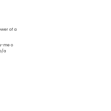
wer of a
u-me o
o/a