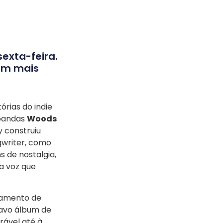
exta-feira.
ram mais
órias do indie
 bandas
Woods
y construiu
gwriter, como
s de nostalgia,
a voz que
çamento de
tavo álbum de
rável até à