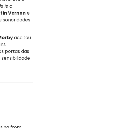
is Is a
tin Vernon
e
e sonoridades
Morby
aceitou
uns
as portas das
sensibilidade
ting from