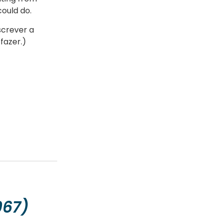
could do.
crever a
fazer.)
967)