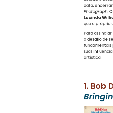
data, encerran
Photograph
. 
Lucinda Will
que o próprio 
Para assinalar
o desafio de s
fundamentais p
suas influênci
artística.
1. Bob 
Bringin