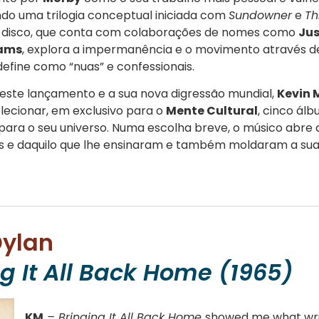
do uma trilogia conceptual iniciada com
Sundowner
e
Th
O disco, que conta com colaborações de nomes como
Jus
iams
, explora a impermanência e o movimento através d
define como “nuas” e confessionais.
 este lançamento e a sua nova digressão mundial,
Kevin 
elecionar, em exclusivo para o
Mente Cultural
, cinco álb
ara o seu universo. Numa escolha breve, o músico abre 
as e daquilo que lhe ensinaram e também moldaram a sua 
Dylan
g It All Back Home (1965)
KM
–
Bringing It All Back Home
showed me what wri