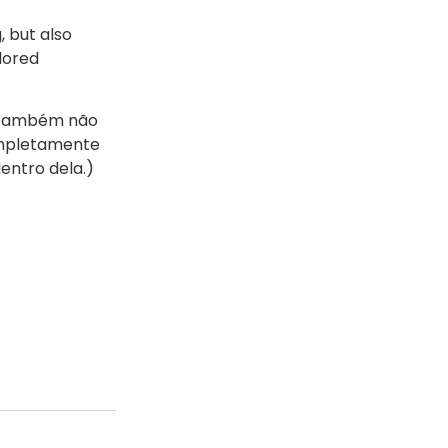
, but also
olored
 também não
completamente
entro dela.)