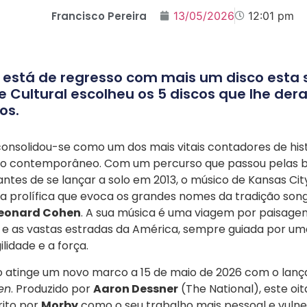
Francisco Pereira
13/05/2026
12:01 pm
 está de regresso com mais um disco esta s
e Cultural escolheu os 5 discos que lhe de
os.
onsolidou-se como um dos mais vitais contadores de hist
no contemporâneo. Com um percurso que passou pelas
ntes de se lançar a solo em 2013, o músico de Kansas Cit
a prolífica que evoca os grandes nomes da tradição son
eonard Cohen
. A sua música é uma viagem por paisagen
e e as vastas estradas da América, sempre guiada por um
ilidade e a força.
o atinge um novo marco a 15 de maio de 2026 com o lan
en
. Produzido por
Aaron Dessner
(The National), este oi
rito por
Morby
como o seu trabalho mais pessoal e vulne