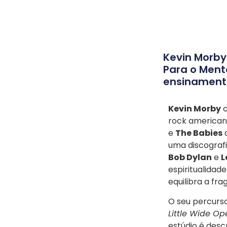
Kevin Morby
Para o Ment
ensinament
Kevin Morby
c
rock america
e
The Babies
a
uma discografi
Bob Dylan
e
L
espiritualidad
equilibra a frag
O seu percurs
Little Wide Op
estúdio é desc