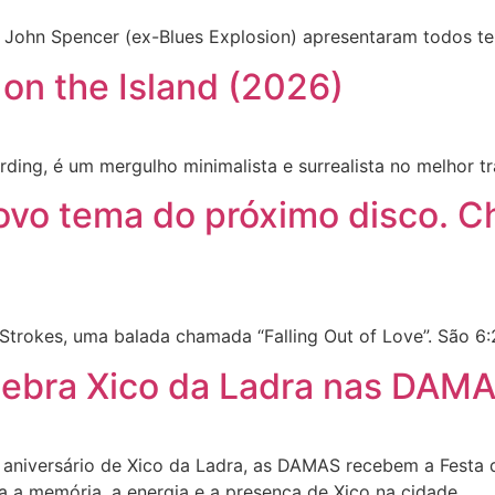
ohn Spencer (ex-Blues Explosion) apresentaram todos te
 on the Island (2026)
Harding, é um mergulho minimalista e surrealista no melhor t
ovo tema do próximo disco. C
trokes, uma balada chamada “Falling Out of Love”. São 6:
elebra Xico da Ladra nas DAMA
 aniversário de Xico da Ladra, as DAMAS recebem a Festa 
a a memória, a energia e a presença de Xico na cidade.