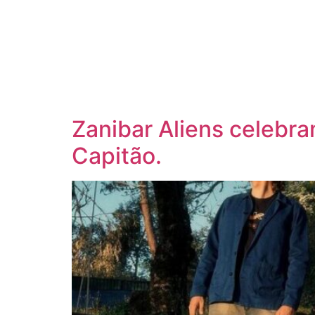
Zanibar Aliens celebr
Capitão.