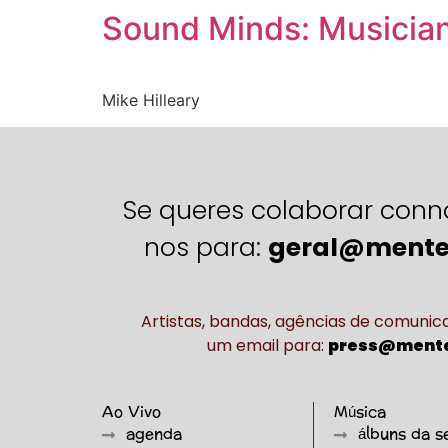
Sound Minds: Musician
Mike Hilleary
Se queres colaborar conn
nos para:
geral@mente
Artistas, bandas, agências de comuni
um email para:
press@mente
Ao Vivo
Música
agenda
álbuns da 