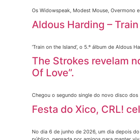
Os Widowspeak, Modest Mouse, Overmono e J
Aldous Harding – Train
‘Train on the Island’, o 5.º álbum de Aldous 
The Strokes revelam n
Of Love”.
Chegou o segundo single do novo disco dos S
Festa do Xico, CRL! c
No dia 6 de junho de 2026, um dia depois do
público, pensada por amigos para manter viv