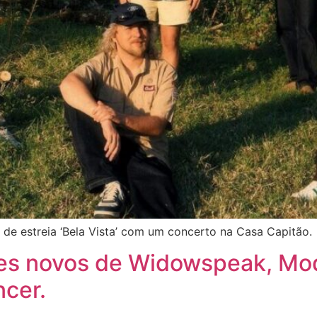
 de estreia ‘Bela Vista’ com um concerto na Casa Capitão.
es novos de Widowspeak, Mo
cer.