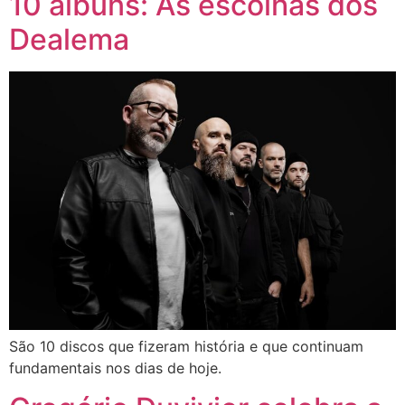
10 álbuns: As escolhas dos
Dealema
São 10 discos que fizeram história e que continuam
fundamentais nos dias de hoje.