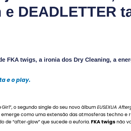
n e DEADLETTER t
 FKA twigs, a ironia dos Dry Cleaning, a ene
a e o play.
Girl”, o segundo single do seu novo álbum
EUSEXUA After
aixa emerge como uma extensão das atmosferas techno e 
do de “after‑glow” que sucede a euforia.
FKA twigs
não vo