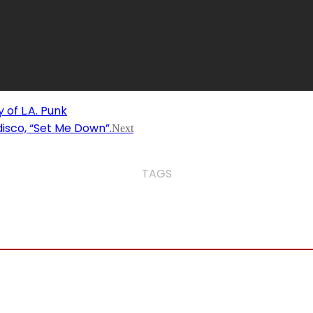
of L.A. Punk
isco, “Set Me Down”.
Next
TAGS