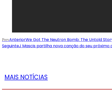
Anterior
We Got The Neutron Bomb: The Untold Story 
Prev
Seguinte
J Mascis partilha nova canção do seu próximo d
MAIS NOTÍCIAS