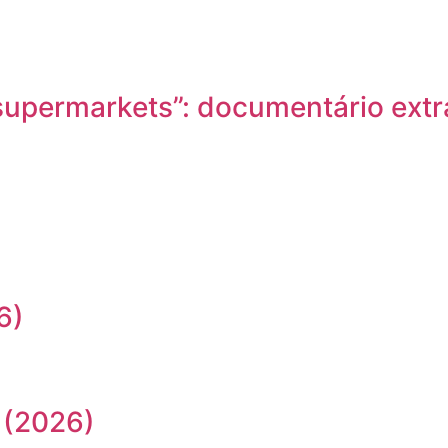
nd supermarkets”: documentário ex
6)
 (2026)