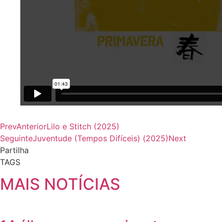
Prev
Anterior
Lilo e Stitch (2025)
Seguinte
Juventude (Tempos Difíceis) (2025)
Next
Partilha
TAGS
MAIS NOTÍCIAS