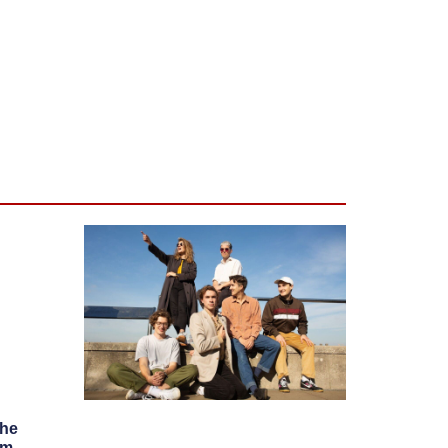
The
am