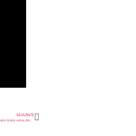
SEGUINTE
King Gizzard & The Lizard Wizard mostram mais uma do próximo disco.