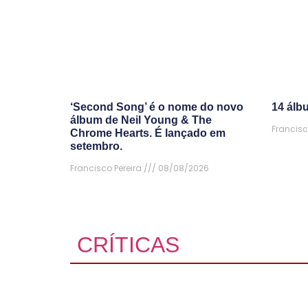
‘Second Song’ é o nome do novo
14 álb
álbum de Neil Young & The
Francisc
Chrome Hearts. É lançado em
setembro.
Francisco Pereira
08/08/2026
CRÍTICAS