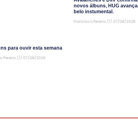
novos álbuns, HUG avanç
belo instumental.
Francisco Pereira
07/08/2026
uns para ouvir esta semana
o Pereira
07/08/2026