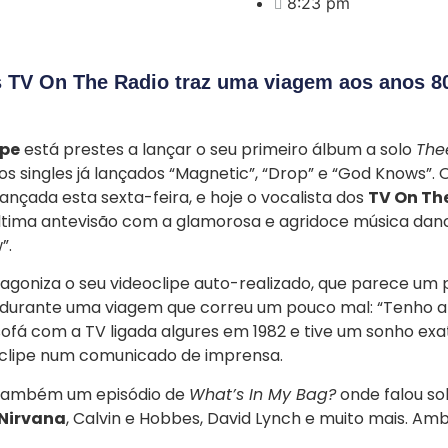
8:23 pm
s TV On The Radio traz uma viagem aos anos 8
pe
está prestes a lançar o seu primeiro álbum a solo
The
s singles já lançados “Magnetic”, “Drop” e “God Knows”.
ançada esta sexta-feira, e hoje o vocalista dos
TV On Th
última antevisão com a glamorosa e agridoce música da
”.
agoniza o seu videoclipe auto-realizado, que parece um
durante uma viagem que correu um pouco mal: “Tenho a
fá com a TV ligada algures em 1982 e tive um sonho exat
 clipe num comunicado de imprensa.
 também um episódio de
What’s In My Bag?
onde falou so
Nirvana
, Calvin e Hobbes, David Lynch e muito mais. Am