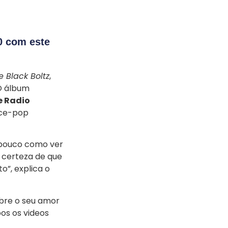
0 com este
e Black Boltz
,
 O álbum
e Radio
nce-pop
 pouco como ver
 certeza de que
o”, explica o
bre o seu amor
bos os videos