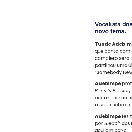
Vocalista do
novo tema.
Tunde Adebim
que conta com o
completo será l
partilhou uma 
“Somebody New
Adebimpe
prot
Paris Is Burning
adormeci num so
músico sobre o
Adebimpe
fez
por
Bleach
dos
aqui em baixo.