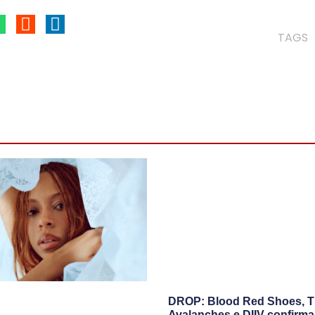
TAGS
DROP: Blood Red Shoes, 
Avalanches e DIIV confirm