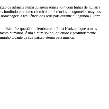
aixão de infância numa colagem sónica
lo-fi
com linhas de guitarra
er
, fundindo um cravo cósmico e referências a cogumelos mágicos
homenageia a resiliência dos seus pais durante a Segunda Guerra
 o músico faz questão de lembrar em “Lost Horizon” que o mais
esgastes humanos, é um álbum sólido, divertido e profundamente
temunho tocante da sua paixão eterna pela música.