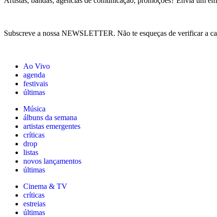
Artistas, bandas, agências de comunicação, promoções? Envia um em
Subscreve a nossa NEWSLETTER. Não te esqueças de verificar a ca
Ao Vivo
agenda
festivais
últimas
Música
álbuns da semana
artistas emergentes
críticas
drop
listas
novos lançamentos
últimas
Cinema & TV
críticas
estreias
últimas