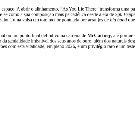
 espaço. A abrir o alinhamento, “As You Lie There” transforma uma p
e-se como a sua composição mais psicadélica desde a era de
Sgt. Pepp
 Saint”, uma valsa em tom menor pontuada por arranjos de
big band
que 
l ou um ponto final definitivo na carreira de
McCartney
, até porque
o da genialidade imbatível dos seus anos de ouro, além dos naturais d
ções com esta vitalidade, em pleno 2026, é um privilégio raro e um tes