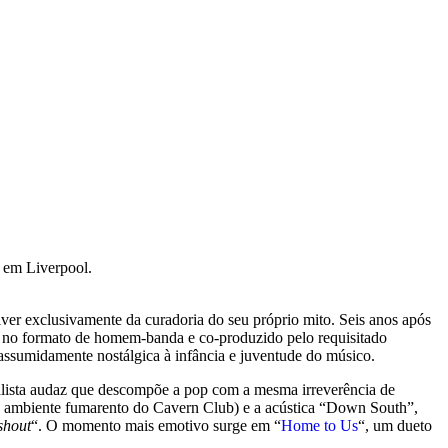
 em Liverpool.
iver exclusivamente da curadoria do seu próprio mito. Seis anos após
e no formato de homem-banda e co-produzido pelo requisitado
 assumidamente nostálgica à infância e juventude do músico.
talista audaz que descompõe a pop com a mesma irreverência de
o ambiente fumarento do Cavern Club) e a acústica “Down South”,
shout
“. O momento mais emotivo surge em “
Home to Us
“, um dueto