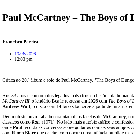
Paul McCartney – The Boys of 
Francisco Pereira
19/06/2026
12:03 pm
Crítica ao 20.º álbum a solo de Paul McCartney, "The Boys of Dunge
Aos 83 anos e com um dos legados mais ricos da história da humani
McCartney III
, o lendário Beatle regressa em 2026 com
The Boys of
Andrew Watt
, o disco com 14 faixas batiza-se a partir de uma rua
Dentro deste novo trabalho coabitam duas facetas de
McCartney
, o 
clássicos como
Ram
(1971). No lado mais autobiográfico e confession
onde
Paul
recorda as conversas sobre guitarras com os seus antigos
com
Ringo Starr
que celebra com doçura uma infância humilde mas f