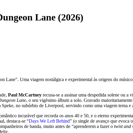
Dungeon Lane (2026)
on Lane". Uma viagem nostálgica e experimental às origens do músico
dade,
Paul McCartney
recusa-se a assinar uma despedida solene ou a v
 Dungeon Lane
, o seu vigésimo álbum a solo. Gravado maioritariament
 em Speke, no subúrbio de Liverpool, servindo como uma viagem terna e
romântico incurável que recorda os anos 40 e 50, e o eterno experimen
al, destaca-se “
Days We Left Behind
” (o single de avanço que evoca 
 companheiros de banda, muito antes de “aprenderem a fazer o
twist and 
eliz.