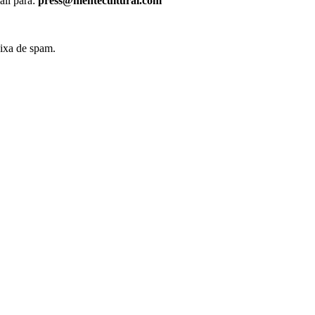
ail para:
press@mentecultural.com
ixa de spam.