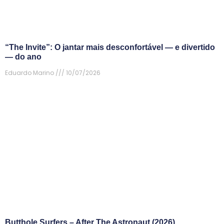
“The Invite”: O jantar mais desconfortável — e divertido
— do ano
Eduardo Marino
10/07/2026
Butthole Surfers – After The Astronaut (2026)