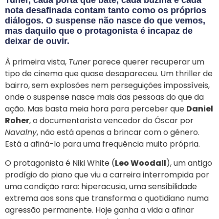
Tuner, cada porta que bate, cada buzina e cada
nota desafinada contam tanto como os próprios
diálogos. O suspense não nasce do que vemos,
mas daquilo que o protagonista é incapaz de
deixar de ouvir.
À primeira vista,
Tuner
parece querer recuperar um
tipo de cinema que quase desapareceu. Um thriller de
bairro, sem explosões nem perseguições impossíveis,
onde o suspense nasce mais das pessoas do que da
ação. Mas basta meia hora para perceber que
Daniel
Roher
, o documentarista vencedor do Óscar por
Navalny
, não está apenas a brincar com o género.
Está a afiná-lo para uma frequência muito própria.
O protagonista é Niki White (
Leo Woodall
), um antigo
prodígio do piano que viu a carreira interrompida por
uma condição rara: hiperacusia, uma sensibilidade
extrema aos sons que transforma o quotidiano numa
agressão permanente. Hoje ganha a vida a afinar