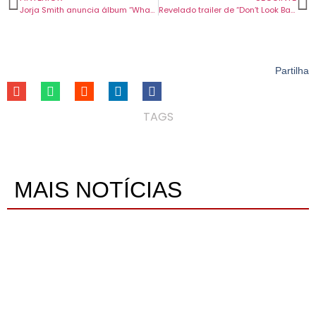
Jorja Smith anuncia álbum “What Are The Odds” e lança single com Wizkid.
Revelado trailer de “Don’t Look Back In Anger”, documentário sobre o regresso dos Oasis.
Partilha
TAGS
MAIS NOTÍCIAS