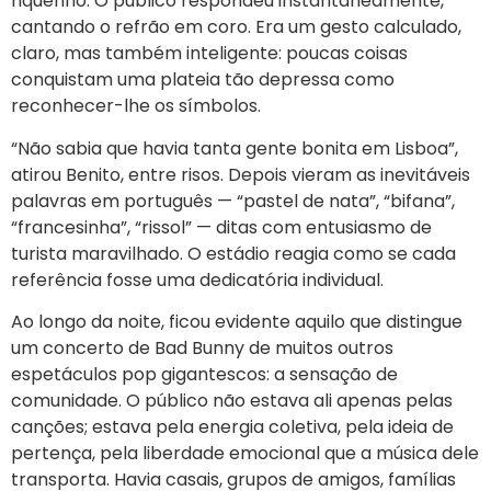
riquenho. O público respondeu instantaneamente,
cantando o refrão em coro. Era um gesto calculado,
claro, mas também inteligente: poucas coisas
conquistam uma plateia tão depressa como
reconhecer-lhe os símbolos.
“Não sabia que havia tanta gente bonita em Lisboa”,
atirou Benito, entre risos. Depois vieram as inevitáveis
palavras em português — “pastel de nata”, “bifana”,
“francesinha”, “rissol” — ditas com entusiasmo de
turista maravilhado. O estádio reagia como se cada
referência fosse uma dedicatória individual.
Ao longo da noite, ficou evidente aquilo que distingue
um concerto de Bad Bunny de muitos outros
espetáculos pop gigantescos: a sensação de
comunidade. O público não estava ali apenas pelas
canções; estava pela energia coletiva, pela ideia de
pertença, pela liberdade emocional que a música dele
transporta. Havia casais, grupos de amigos, famílias