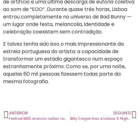
de artifício e uma última descarga de euforia coletiva
ao som de “EOO”. Durante quase três horas, Lisboa
entrou completamente no universo de Bad Bunny —
um lugar onde festa, melancolia, identidade e
celebração coexistem sem contradição.
E talvez tenha sido isso o mais impressionante da
estreia portuguesa do artista: a capacidade de
transformar um estádio gigantesco num espaço
estranhamente próximo. Como se, por uma noite,
aquelas 60 mil pessoas fizessem todas parte da
mesma fotografia.
ANTERIOR
SEGUINTE
Festival MED anuncia cartaz completo para a edição de 2026. São mais de 50 concertos.
Billy Corgan traz a Lisboa ‘A Night of Mellon Collie and Infinite Sadness’ acompanhado de orquestra.