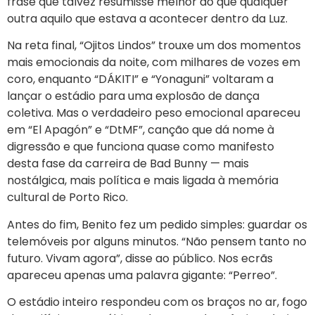
frase que talvez resumisse melhor do que qualquer
outra aquilo que estava a acontecer dentro da Luz.
Na reta final, “Ojitos Lindos” trouxe um dos momentos
mais emocionais da noite, com milhares de vozes em
coro, enquanto “DÁKITI” e “Yonaguni” voltaram a
lançar o estádio para uma explosão de dança
coletiva. Mas o verdadeiro peso emocional apareceu
em “El Apagón” e “DtMF”, canção que dá nome à
digressão e que funciona quase como manifesto
desta fase da carreira de Bad Bunny — mais
nostálgica, mais política e mais ligada à memória
cultural de Porto Rico.
Antes do fim, Benito fez um pedido simples: guardar os
telemóveis por alguns minutos. “Não pensem tanto no
futuro. Vivam agora”, disse ao público. Nos ecrãs
apareceu apenas uma palavra gigante: “Perreo”.
O estádio inteiro respondeu com os braços no ar, fogo