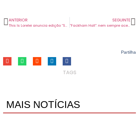
ANTERIOR
SEGUINTE
This Is Lorelei anuncia edição “Super Deluxe” com colaborações de Hayley Williams e Waxahatchee.
“Fackham Hall”: nem sempre acerta, mas tenta sempre
Partilha
TAGS
MAIS NOTÍCIAS