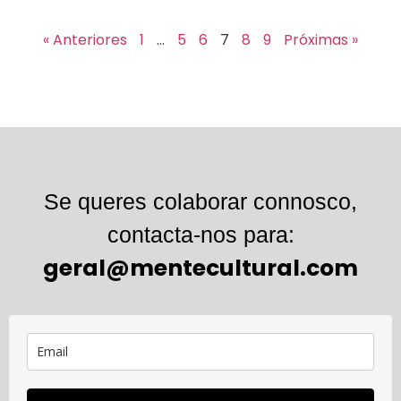
« Anteriores
1
…
5
6
7
8
9
Próximas »
Se queres colaborar connosco,
contacta-nos para:
geral@mentecultural.com