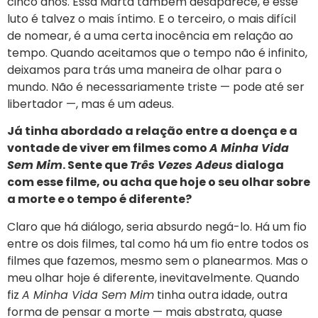
cinco anos. Essa Marta também desaparece, e esse
luto é talvez o mais íntimo. E o terceiro, o mais difícil
de nomear, é a uma certa inocência em relação ao
tempo. Quando aceitamos que o tempo não é infinito,
deixamos para trás uma maneira de olhar para o
mundo. Não é necessariamente triste — pode até ser
libertador —, mas é um adeus.
Já tinha abordado a relação entre a doença e a
vontade de viver em filmes como
A Minha Vida
Sem Mim
. Sente que
Três Vezes Adeus
dialoga
com esse filme, ou acha que hoje o seu olhar sobre
a morte e o tempo é diferente?
Claro que há diálogo, seria absurdo negá-lo. Há um fio
entre os dois filmes, tal como há um fio entre todos os
filmes que fazemos, mesmo sem o planearmos. Mas o
meu olhar hoje é diferente, inevitavelmente. Quando
fiz
A Minha Vida Sem Mim
tinha outra idade, outra
forma de pensar a morte — mais abstrata, quase