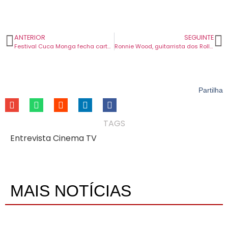
ANTERIOR
SEGUINTE
Festival Cuca Monga fecha cartaz e anuncia alinhamento diário. Confirmados Manel Cruz, VAIAPRAIA e muito mais.
Ronnie Wood, guitarrista dos Rolling Stones, atua a solo no Coliseu de Lisboa em setembro.
Partilha
TAGS
Entrevista Cinema TV
MAIS NOTÍCIAS