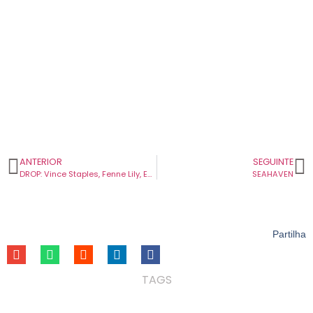
ANTERIOR
SEGUINTE
DROP: Vince Staples, Fenne Lily, Emile Mosseri & Hand Habits e Mykki Blanco com novidades.
SEAHAVEN
Partilha
TAGS