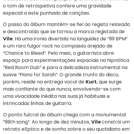
o tom de retrospetiva confere uma gravidade
especial a este punhado de canções.
O passo do álbum mantém-se fiel ao registo relaxado
e descontraído que se tornou a marca registada de
Vile
. Há uma ironia divertida na languidez de “99 BPM”
e um raro fulgor rock no compasso arejado de
“Chance to Bleed”. Pelo meio, o guitarrista abre
espaço para experimentações espaciais na hipnótica
“Red Room Dub” e para a delicadeza instrumental na
suave “Piano for Sarah”. O grande trunfo do disco,
porém, reside na entrega vocal de
Kurt
, que surge
mais confiante do que nunca, envolvendo-se com
uma vivacidade inédita nas suas já habituais e
intrincadas linhas de guitarra.
O ponto fulcral do álbum chega com a monumental
“99th song”. Ao longo de dez minutos,
Vile
constrói um
retrato elíptico e de sonho sobre o seu quotidiano em