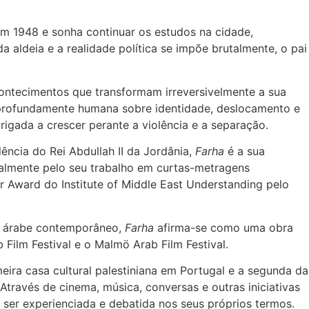
em 1948 e sonha continuar os estudos na cidade,
 aldeia e a realidade política se impõe brutalmente, o pai
ontecimentos que transformam irreversivelmente a sua
a profundamente humana sobre identidade, deslocamento e
igada a crescer perante a violência e a separação.
ência do Rei Abdullah II da Jordânia,
Farha
é a sua
onalmente pelo seu trabalho em curtas-metragens
er Award do Institute of Middle East Understanding pelo
ma árabe contemporâneo,
Farha
afirma-se como uma obra
Film Festival e o Malmö Arab Film Festival.
eira casa cultural palestiniana em Portugal e a segunda da
Através de cinema, música, conversas e outras iniciativas
e ser experienciada e debatida nos seus próprios termos.