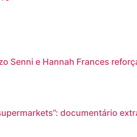
nzo Senni e Hannah Frances refor
nd supermarkets”: documentário ex