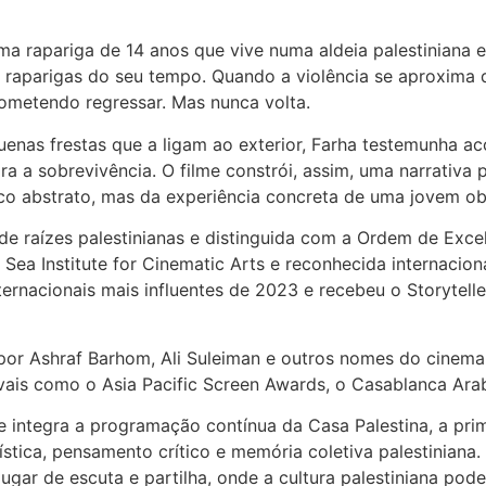
ma rapariga de 14 anos que vive numa aldeia palestiniana 
 raparigas do seu tempo. Quando a violência se aproxima da
ometendo regressar. Mas nunca volta.
nas frestas que a ligam ao exterior, Farha testemunha ac
a a sobrevivência. O filme constrói, assim, uma narrativ
co abstrato, mas da experiência concreta de uma jovem obr
 de raízes palestinianas e distinguida com a Ordem de Excel
 Sea Institute for Cinematic Arts e reconhecida internaci
ternacionais mais influentes de 2023 e recebeu o Storytell
por Ashraf Barhom, Ali Suleiman e outros nomes do cine
vais como o Asia Pacific Screen Awards, o Casablanca Arab 
 integra a programação contínua da Casa Palestina, a prim
tica, pensamento crítico e memória coletiva palestiniana. 
lugar de escuta e partilha, onde a cultura palestiniana pod