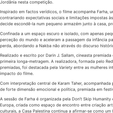
Jordânia nesta competição.
Inspirado em factos verídicos, o filme acompanha Farha, u
contrariando expectativas sociais e limitações impostas às
decide escondê-la num pequeno armazém junto à casa, pr
Confinada a um espaço escuro e isolado, com apenas peque
perceção do mundo e aceleram a passagem da infância par
perda, abordando a Nakba não através do discurso históri
Realizado e escrito por Darin J. Sallam, cineasta premiada
primeira longa-metragem. A realizadora, formada pelo Red
premiadas, foi destacada pela
Variety
entre as mulheres in
impacto do filme.
Com interpretação central de Karam Taher, acompanhada 
de forte dimensão emocional e política, premiada em festi
A sessão de Farha é organizada pela Don’t Skip Humanity e
Europa, criada como espaço de encontro entre criação artís
culturais, a Casa Palestina continua a afirmar-se como um 