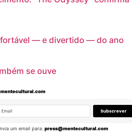
nfortável — e divertido — do ano
também se ouve
mentecultural.com
Subscrever
nvia um email para:
press@mentecultural.com