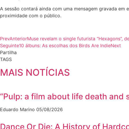
A sessão contará ainda com uma mensagem gravada em exclu
proximidade com o público.
Prev
Anterior
Muse revelam o single futurista “Hexagons”, d
Seguinte
10 álbuns: As escolhas dos Birds Are Indie
Next
Partilha
TAGS
MAIS NOTÍCIAS
“Pulp: a film about life death a
Eduardo Marino
05/08/2026
Dance Or Die: A History of Hardc