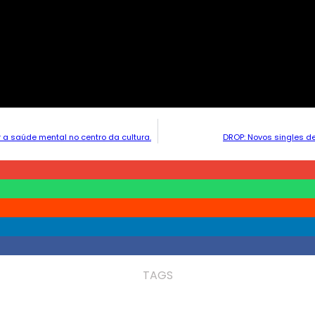
r a saúde mental no centro da cultura.
DROP: Novos singles de
TAGS