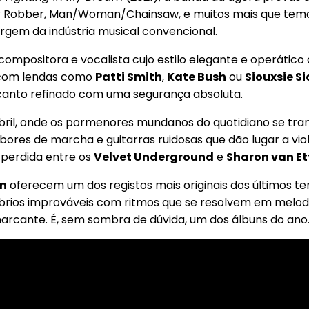
ber Robber, Man/Woman/Chainsaw, e muitos mais que temo
gem da indústria musical convencional.
compositora e vocalista cujo estilo elegante e operático 
s com lendas como
Patti Smith
,
Kate Bush
ou
Siouxsie S
 canto refinado com uma segurança absoluta.
il, onde os pormenores mundanos do quotidiano se tra
mbores de marcha e guitarras ruidosas que dão lugar a vi
perdida entre os
Velvet Underground
e
Sharon van Et
n
oferecem um dos registos mais originais dos últimos 
rios improváveis com ritmos que se resolvem em melodi
arcante. É, sem sombra de dúvida, um dos álbuns do ano