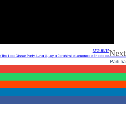
SEGUINTE
Next
 The Last Dinner Party, Luna Li, Leyla Ebrahimi e Lemonade Shoelace.
Partilha