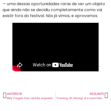
— uma dessas oportunidades raras de ver um objeto
que ainda não se decidiu completamente como vai
existir fora do festival. Nós já vimos, e aprovamos.
ANTERIOR
SEGUINTE
Billy Corgan traz versão orquestral de ‘Mellon Collie and the Infinite Sadness’ à Europa.
“Coming On Strong” é o novo tema dos Bloc Party. Álbum novo chega em setembro.