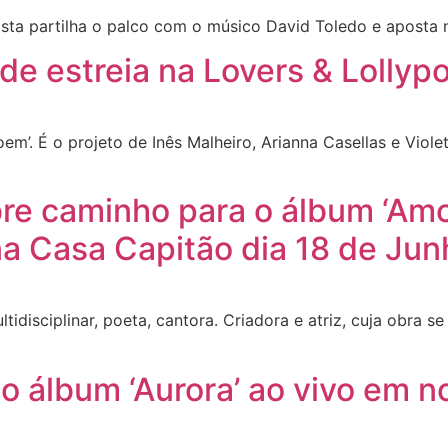
ista partilha o palco com o músico David Toledo e aposta 
 de estreia na Lovers & Lollyp
e Poem’. É o projeto de Inês Malheiro, Arianna Casellas e Vio
bre caminho para o álbum ‘Amo
a Casa Capitão dia 18 de Jun
idisciplinar, poeta, cantora. Criadora e atriz, cuja obra se
.
 álbum ‘Aurora’ ao vivo em n