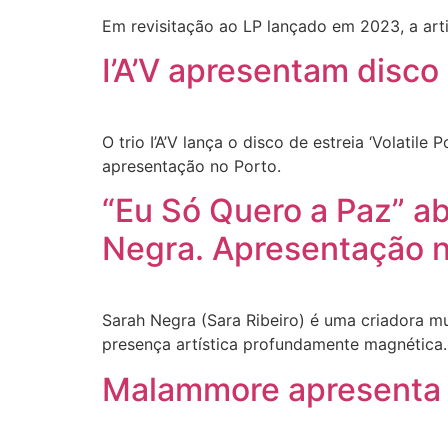
Em revisitação ao LP lançado em 2023, a art
I’A’V apresentam disco
O trio I’A’V lança o disco de estreia ‘Volatil
apresentação no Porto.
“Eu Só Quero a Paz” a
Negra. Apresentação n
Sarah Negra (Sara Ribeiro) é uma criadora mult
presença artística profundamente magnética
Malammore apresenta o