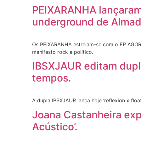
PEIXARANHA lançaram E
underground de Almad
Os PEIXARANHA estreiam-se com o EP AGORA 
manifesto rock e político.
IBSXJAUR editam duplo-
tempos.
A dupla IBSXJAUR lança hoje ‘reflexion x flo
Joana Castanheira exp
Acústico’.