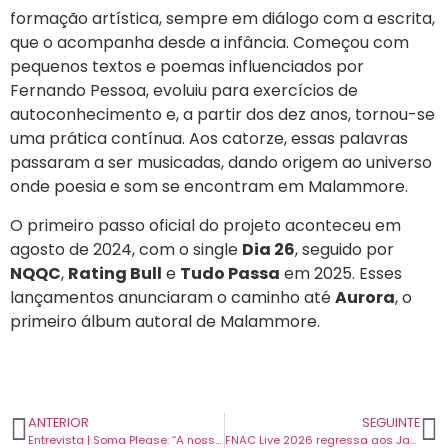
formação artística, sempre em diálogo com a escrita,
que o acompanha desde a infância. Começou com
pequenos textos e poemas influenciados por
Fernando Pessoa, evoluiu para exercícios de
autoconhecimento e, a partir dos dez anos, tornou-se
uma prática contínua. Aos catorze, essas palavras
passaram a ser musicadas, dando origem ao universo
onde poesia e som se encontram em Malammore.
O primeiro passo oficial do projeto aconteceu em
agosto de 2024, com o single
Dia 26
, seguido por
NQQC
,
Rating Bull
e
Tudo Passa
em 2025. Esses
lançamentos anunciaram o caminho até
Aurora
, o
primeiro álbum autoral de Malammore.
ANTERIOR
SEGUINTE
Entrevista | Soma Please: “A nossa escrita acaba por ser mais espontânea do que seria se estivéssemos num sítio com muito tempo disponível”.
FNAC Live 2026 regressa aos Jardins da Torre de Belém. E continua gratuito.