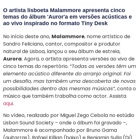
O artista lisboeta Malammore apresenta cinco
temas do álbum 'Auror'a em versões acústicas e
ao vivo inspirado no formato Tiny Desk
No início deste ano,
Malammore
, nome artístico de
Sandro Feliciano, cantor, compositor e produtor
natural de Lisboa, lançou o seu álbum de estreia,
Aurora
. Agora, o artista apresenta versões ao vivo de
cinco temas do repertório. “
Todas as versões têm um
elemento acústico diferente do arranjo original. Foi
um desafio, mas também uma descoberta de novas
possibilidades dentro das mesmas músicas”
, conta o
músico que também trabalha como actor
.
Assista
aqui
.
No vídeo, realizado por Miguel Zego Cebola no estúdio
Lisbon Sound Society – onde o álbum foi gravado –,
Malammore é acompanhado por Bruno Gama
(guitarras), Rafael Killian (baixo) e Benjamin Sulla (Dj).