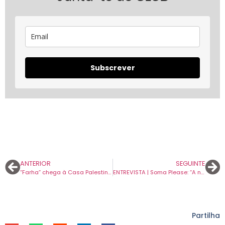
Subscrever
ANTERIOR
SEGUINTE
“Farha” chega à Casa Palestina: um filme sobre infância, perda e sobrevivência na Palestina de 1948.
ENTREVISTA | Soma Please: “A nossa escrita acaba por ser mais espontânea do que seria se estivéssemos num sítio com muito tempo disponível”.
Partilha