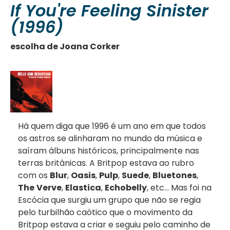
If You're Feeling Sinister
(1996)
escolha de Joana Corker
Há quem diga que 1996 é um ano em que todos
os astros se alinharam no mundo da música e
saíram álbuns históricos, principalmente nas
terras britânicas. A Britpop estava ao rubro
com os
Blur
,
Oasis
,
Pulp
,
Suede
,
Bluetones
,
The
Verve
,
Elastica
,
Echobelly
, etc… Mas foi na
Escócia que surgiu um grupo que não se regia
pelo turbilhão caótico que o movimento da
Britpop estava a criar e seguiu pelo caminho de