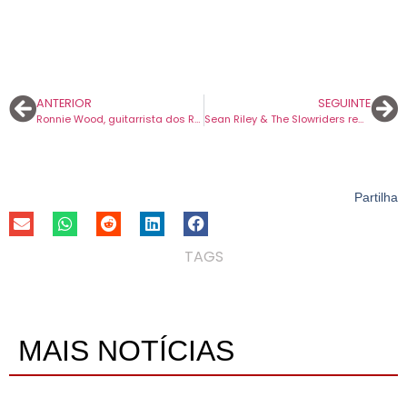
ANTERIOR
SEGUINTE
Ronnie Wood, guitarrista dos Rolling Stones, atua a solo no Coliseu de Lisboa em setembro.
Sean Riley & The Slowriders regressam aos palcos para digressão de celebração de 20 anos da banda.
Partilha
TAGS
MAIS NOTÍCIAS