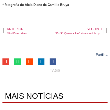
* fotografia de Alela Diane de Camille Bruya
ANTERIOR
SEGUINTE
Mind Enterprises
“Eu Só Quero a Paz” abre caminho para o álbum ‘Amor e Magia’ de Sarah Negra. Apresentação na Casa Capitão dia 18 de Junho.
Partilha
TAGS
MAIS NOTÍCIAS