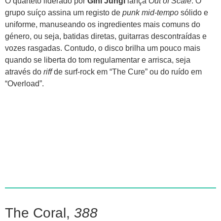
O quarteto liderado por
Gini Jungi
lança
Out of Scale
. O
grupo suíço assina um registo de
punk mid-tempo
sólido e
uniforme, manuseando os ingredientes mais comuns do
género, ou seja, batidas diretas, guitarras descontraídas e
vozes rasgadas. Contudo, o disco brilha um pouco mais
quando se liberta do tom regulamentar e arrisca, seja
através do
riff
de surf-rock em “The Cure” ou do ruído em
“Overload”.
The Coral,
388