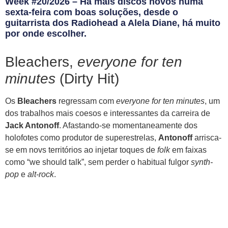
Week #20/2026 – Há mais discos novos numa
sexta-feira com boas soluções, desde o
guitarrista dos Radiohead a Alela Diane, há muito
por onde escolher.
Bleachers,
everyone for ten
minutes
(Dirty Hit)
Os
Bleachers
regressam com
everyone for ten minutes
, um
dos trabalhos mais coesos e interessantes da carreira de
Jack Antonoff
. Afastando-se momentaneamente dos
holofotes como produtor de superestrelas,
Antonoff
arrisca-
se em novs territórios ao injetar toques de
folk
em faixas
como “we should talk”, sem perder o habitual fulgor
synth-
pop
e
alt-rock
.