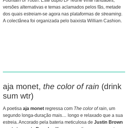
Fountain of Youth
. Este duplo LP reúne vinte raridades,
versões alternativas e temas aclamados pelos fãs, metade
dos quais estreiam-se agora nas plataformas de
streaming
.
A colectânea foi organizada pelo baixista William Cashion.
aja monet,
the color of rain
(drink
sum wtr)
A poetisa
aja monet
regressa com
The color of rain
, um
segundo longa-duração mais… longo e relaxado que a sua
estreia. Ancorado pela bateria meticulosa de
Justin Brown