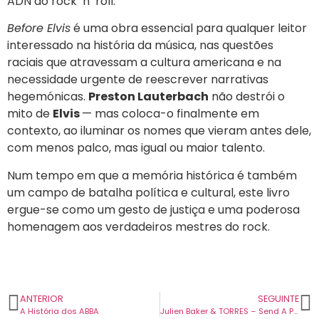
ADN do rock ‘n’ roll.
Before Elvis
é uma obra essencial para qualquer leitor
interessado na história da música, nas questões
raciais que atravessam a cultura americana e na
necessidade urgente de reescrever narrativas
hegemónicas.
Preston Lauterbach
não destrói o
mito de
Elvis
— mas coloca-o finalmente em
contexto, ao iluminar os nomes que vieram antes dele,
com menos palco, mas igual ou maior talento.
Num tempo em que a memória histórica é também
um campo de batalha política e cultural, este livro
ergue-se como um gesto de justiça e uma poderosa
homenagem aos verdadeiros mestres do rock.
ANTERIOR
SEGUINTE
A História dos ABBA
Julien Baker & TORRES – Send A Prayer My Way (2025)