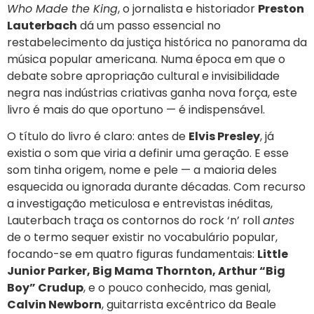
Who Made the King
, o jornalista e historiador
Preston
Lauterbach
dá um passo essencial no
restabelecimento da justiça histórica no panorama da
música popular americana. Numa época em que o
debate sobre apropriação cultural e invisibilidade
negra nas indústrias criativas ganha nova força, este
livro é mais do que oportuno — é indispensável.
O título do livro é claro: antes de
Elvis Presley
, já
existia o som que viria a definir uma geração. E esse
som tinha origem, nome e pele — a maioria deles
esquecida ou ignorada durante décadas. Com recurso
a investigação meticulosa e entrevistas inéditas,
Lauterbach traça os contornos do rock ‘n’ roll
antes
de o termo sequer existir no vocabulário popular,
focando-se em quatro figuras fundamentais:
Little
Junior Parker, Big Mama Thornton, Arthur “Big
Boy” Crudup
, e o pouco conhecido, mas genial,
Calvin Newborn
, guitarrista excêntrico da Beale