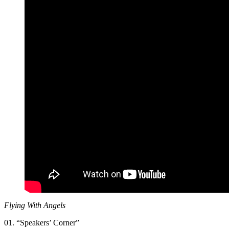
Flying With Angels
01. “Speakers’ Corner”