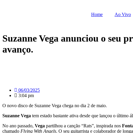
Pular
para
Home
Ao Vivo
o
conteúdo
Suzanne Vega anunciou o seu pr
avanço.
06/03/2025
3:04 pm
O novo disco de Suzanne Vega chega no dia 2 de maio.
Suzanne Vega
tem estado bastante ativa desde que lançou o último 
No ano passado,
Vega
partilhou a canção “Rats”, inspirada nos
Fonta
chamado
Flying With Angels
. O seu guitarrista e colaborador de long