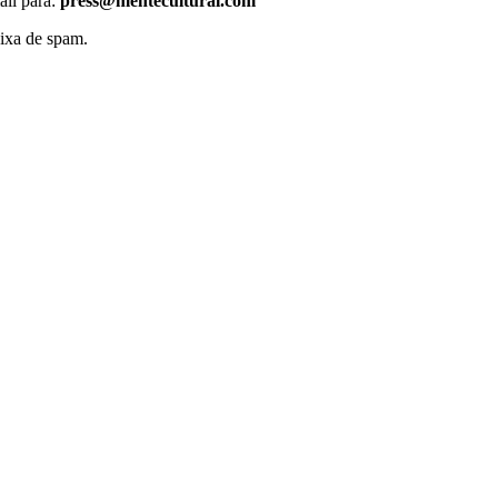
ail para:
press@mentecultural.com
ixa de spam.