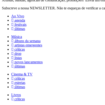
Artistas, bandas, agências de comunicação, promoções? Envia um em
Subscreve a nossa NEWSLETTER. Não te esqueças de verificar a ca
Ao Vivo
agenda
festivais
últimas
Música
álbuns da semana
artistas emergentes
críticas
drop
listas
novos lançamentos
últimas
Cinema & TV
críticas
estreias
últimas
Livros
críticas