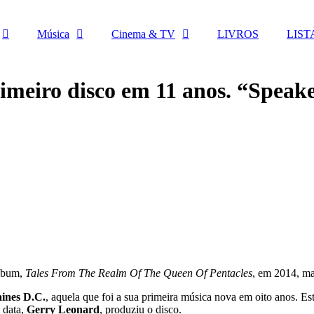
Música
Cinema & TV
LIVROS
LIST
imeiro disco em 11 anos. “Speake
álbum,
Tales From The Realm Of The Queen Of Pentacles
, em 2014, ma
ines D.C.
, aquela que foi a sua primeira música nova em oito anos. E
a data,
Gerry Leonard
, produziu o disco.