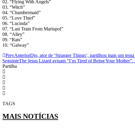
02. “Flying With Angels”
03. “Witch”
04. “Chambermaid”
05. “Love Thief”
06. “Lucinda”
07. “Last Train From Mariupol”
08. “Alley”
09. “Rats”
10. “Galway”
Prev
Anterior
Djo, ator de ‘Stranger Things’, partilhou mais um tema
Seguinte
The Jesus Lizard avisam “I’m Tired of Being Your Mother”. 
Partilha
TAGS
MAIS NOTÍCIAS